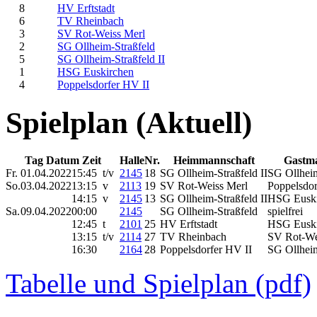
8
HV Erftstadt
6
TV Rheinbach
3
SV Rot-Weiss Merl
2
SG Ollheim-Straßfeld
5
SG Ollheim-Straßfeld II
1
HSG Euskirchen
4
Poppelsdorfer HV II
Spielplan (Aktuell)
Tag Datum Zeit
Halle
Nr.
Heimmannschaft
Gastm
Fr.
01.04.2022
15:45 t/v
2145
18
SG Ollheim-Straßfeld II
SG Ollhei
So.
03.04.2022
13:15 v
2113
19
SV Rot-Weiss Merl
Poppelsdo
14:15 v
2145
13
SG Ollheim-Straßfeld II
HSG Eusk
Sa.
09.04.2022
00:00
2145
SG Ollheim-Straßfeld
spielfrei
12:45 t
2101
25
HV Erftstadt
HSG Eusk
13:15 t/v
2114
27
TV Rheinbach
SV Rot-We
16:30
2164
28
Poppelsdorfer HV II
SG Ollheim
Tabelle und Spielplan (pdf)