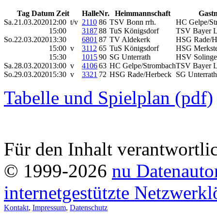
Tag Datum Zeit
Halle
Nr.
Heimmannschaft
Gast
Sa.
21.03.2020
12:00 t/v
2110
86
TSV Bonn rrh.
HC Gelpe/S
15:00
3187
88
TuS Königsdorf
TSV Bayer 
So.
22.03.2020
13:30
6801
87
TV Aldekerk
HSG Rade/H
15:00 v
3112
65
TuS Königsdorf
HSG Merkst
15:30
1015
90
SG Unterrath
HSV Solingen
Sa.
28.03.2020
13:00 v
4106
63
HC Gelpe/Strombach
TSV Bayer 
So.
29.03.2020
15:30 v
3321
72
HSG Rade/Herbeck
SG Unterrat
Tabelle und Spielplan (pdf)
Für den Inhalt verantwortli
© 1999-2026
nu Datenauto
internetgestützte Netzwerk
Kontakt
,
Impressum
,
Datenschutz