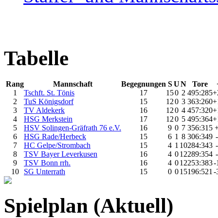
Tabelle
Rang
Mannschaft
Begegnungen
S
U
N
Tore
1
Tschft. St. Tönis
17
15
0
2
495:285
+
2
TuS Königsdorf
15
12
0
3
363:260
+
3
TV Aldekerk
16
12
0
4
457:320
+
4
HSG Merkstein
17
12
0
5
495:364
+
5
HSV Solingen-Gräfrath 76 e.V.
16
9
0
7
356:315
6
HSG Rade/Herbeck
15
6
1
8
306:349
7
HC Gelpe/Strombach
15
4
1
10
284:343
8
TSV Bayer Leverkusen
16
4
0
12
289:354
9
TSV Bonn rrh.
16
4
0
12
253:383
-
10
SG Unterrath
15
0
0
15
196:521
-
Spielplan (Aktuell)