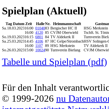
Spielplan (Aktuell)
Tag Datum Zeit
Halle
Nr.
Heimmannschaft
Gastman
Sa.
18.03.2023
16:00
01040
83
Bergischer HC II
HSG Merkstein
16:00
4120
85
CVJM Oberwiehl
Tschft. St. Tönis
So.
19.03.2023
16:15
6801
84
TV Aldekerk II
Turnverein Bie
Sa.
25.03.2023
14:45
4106
87
HC Gelpe/Strombach
HSV Solingen-G
16:00
1107
89
HSG Merkstein
TV Aldekerk II
So.
26.03.2023
15:00
10024
90
Turnverein Biefang
CVJM Oberwie
Tabelle und Spielplan (pdf)
Für den Inhalt verantwortli
© 1999-2026
nu Datenauto