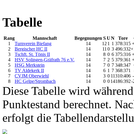
Tabelle
Rang
Mannschaft
Begegnungen
S
U
N
Tore
1
Turnverein Biefang
14
12
1
1
378:315
2
Bergischer HC II
14
11
0
3
496:332
+
3
Tschft. St. Tönis II
14
8
0
6
375:316
4
HSV Solingen-Gräfrath 76 e.V.
14
7
2
5
379:361
5
HSG Merkstein
14
7
0
7
348:347
6
TV Aldekerk II
14
6
1
7
368:371
7
CVJM Oberwiehl
14
3
0
11
310:406
8
HC Gelpe/Strombach
14
0
0
14
186:392
-
Diese Tabelle wird während
Punktestand berechnet. Na
erfolgt die Tabellendarstel